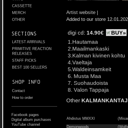
CASSETTE
Artist website
|
MERCH
Added to our store 12.01.20
OTHER
digi cd:
14.90€
BUY»
Sections
1.Hautamaa
LATEST ARRIVALS
2.Maailmankaski
PRIMITIVE REACTION
RELEASES
3.Kalman kivinen kohtu
STAFF PICKS
4.Vaeltaja
BEST 100 SELLERS
5.Waldeinsamkeit
6. Musta Maa
Shop info
7. Suohaudoista
8. Valon Tappaja
Contact
How to order
Other
KALMANKANTAJ
Facebook pages
Ahdistus MMXXI
(
Misa
Digital album purchases
YouTube channel
Demonwoods
(
Wolfs