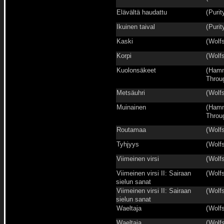
Elävältä haudattu
(
Purit
Ikuinen taival
(
Purit
Kaski
(
Wolfs
Korpi
(
Wolfs
Kuolonsäkeet
(
Hamm
Throu
Metsäuhri
(
Wolfs
Muinainen
(
Hamm
Throu
Routamaa
(
Wolfs
Tyhjyys
(
Wolfs
Viimeinen virsi
(
Wolfs
Viimeinen virsi II: Sairaan
(
Wolfs
sielun sanat
Viimeinen virsi II: Sairaan
(
Wolfs
sielun sanat
Waeltaja
(
Wolfs
Waeltaja
(
Wolfs