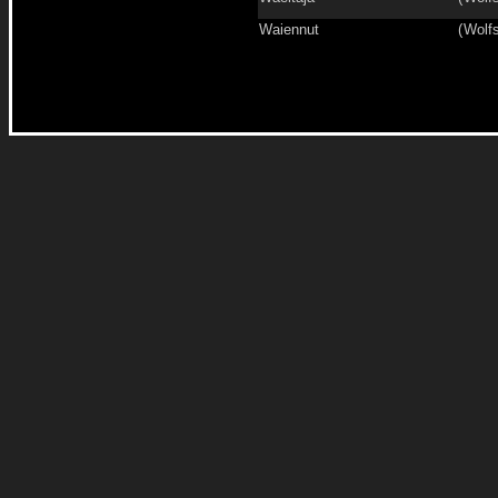
Waiennut
(
Wolfs