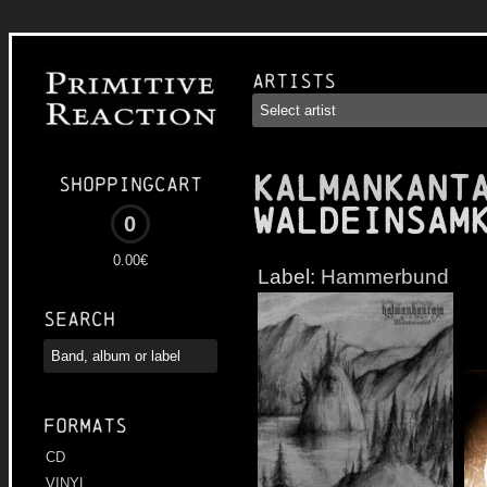
Artists
KALMANKANT
Shoppingcart
Waldeinsam
0
0.00€
Label:
Hammerbund
Search
Formats
CD
VINYL