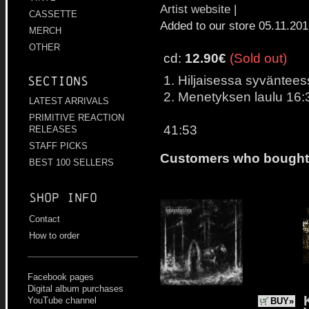
Artist website
|
CASSETTE
Added to our store 05.11.20
MERCH
OTHER
cd:
12.90€
(Sold out)
1. Hiljaisessa syväntee
Sections
2. Menetyksen laulu 16:
LATEST ARRIVALS
PRIMITIVE REACTION
41:53
RELEASES
STAFF PICKS
Customers who bought t
BEST 100 SELLERS
Shop info
Contact
How to order
Facebook pages
Digital album purchases
YouTube channel
BUY»