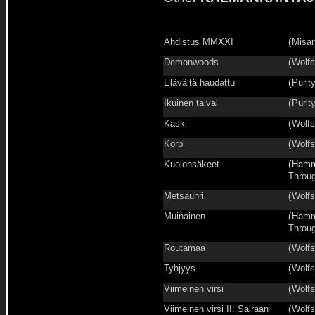
Ahdistus MMXXI
(
Misan
Demonwoods
(
Wolfs
Elävältä haudattu
(
Purit
Ikuinen taival
(
Purit
Kaski
(
Wolfs
Korpi
(
Wolfs
Kuolonsäkeet
(
Hamm
Throug
Metsäuhri
(
Wolfs
Muinainen
(
Hamm
Throug
Routamaa
(
Wolfs
Tyhjyys
(
Wolfs
Viimeinen virsi
(
Wolfs
Viimeinen virsi II: Sairaan
(
Wolfs