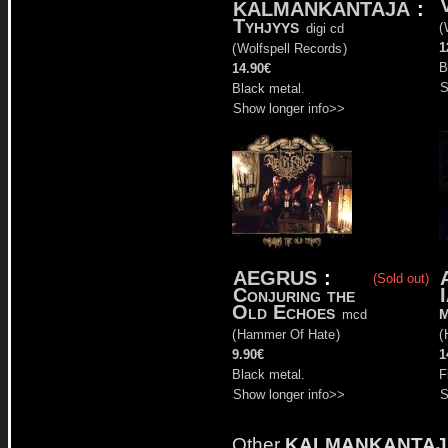
V
KALMANKANTAJA
:
Tyhjyys
(
digi cd
1
(
Wolfspell Records
)
B
14.90€
S
Black metal.
Show longer info>>
AEGRUS
:
(Sold out)
Conjuring the
Old Echoes
mcd
(
Hammer Of Hate
)
(
9.90€
1
Black metal.
F
Show longer info>>
S
Other
KALMANKANTAJ