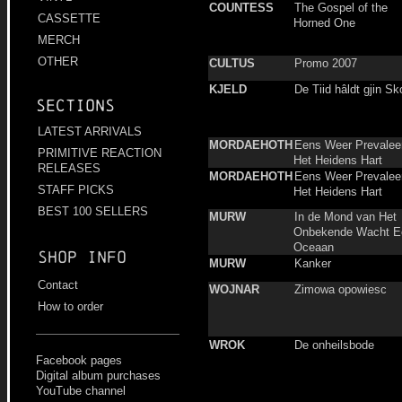
COUNTESS
The Gospel of the
CASSETTE
Horned One
MERCH
OTHER
CULTUS
Promo 2007
KJELD
De Tiid hâldt gjin Sk
Sections
LATEST ARRIVALS
MORDAEHOTH
Eens Weer Prevalee
PRIMITIVE REACTION
Het Heidens Hart
RELEASES
MORDAEHOTH
Eens Weer Prevalee
STAFF PICKS
Het Heidens Hart
BEST 100 SELLERS
MURW
In de Mond van Het
Onbekende Wacht E
Oceaan
Shop info
MURW
Kanker
Contact
WOJNAR
Zimowa opowiesc
How to order
WROK
De onheilsbode
Facebook pages
Digital album purchases
YouTube channel