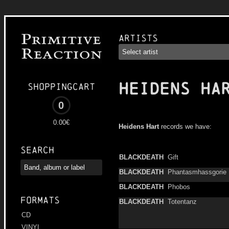
Artists
HEIDENS HA
Shoppingcart
0
0.00€
Heidens Hart
records we have:
Search
BLACKDEATH
Gift
BLACKDEATH
Phantasmhassgorie
BLACKDEATH
Phobos
Formats
BLACKDEATH
Totentanz
CD
VINYL